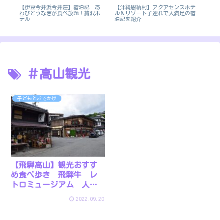
テ
【伊豆今井浜今井荘】宿泊記 あ
【沖縄恩納村】アクアセンスホテ
ラブ
ウ
わびとうなぎが食べ放題！贅沢ホ
ル＆リゾート子連れで大満足の宿
MA
テル
泊記を紹介
＃高山観光
子どもとおでかけ
【飛騨高山】観光おすす
め食べ歩き 飛騨牛 レ
トロミュージアム 人力
車も体験
2022.09.20