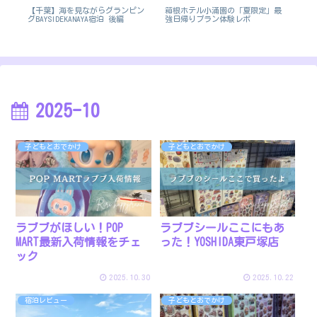
施
【千葉】海を見ながらグランピン
箱根ホテル小涌園の「夏限定」最
【
グBAYSIDEKANAYA宿泊 後編
強日帰りプラン体験レポ
横
2025-10
子どもとおでかけ
子どもとおでかけ
ラブブがほしい！POP
ラブブシールここにもあ
MART最新入荷情報をチェ
った！YOSHIDA東戸塚店
ック
2025.10.30
2025.10.22
宿泊レビュー
子どもとおでかけ