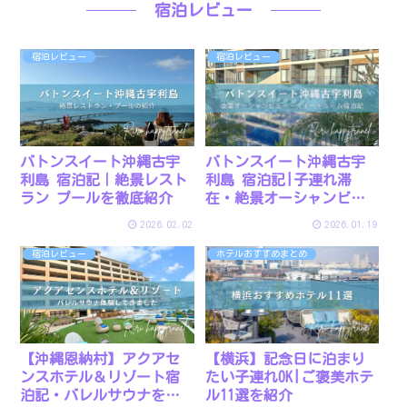
宿泊レビュー
宿泊レビュー
宿泊レビュー
バトンスイート沖縄古宇
バトンスイート沖縄古宇
利島 宿泊記｜絶景レスト
利島 宿泊記|子連れ滞
ラン プールを徹底紹介
在・絶景オーシャンビュ
ー
2026.02.02
2026.01.19
宿泊レビュー
ホテルおすすめまとめ
【沖縄恩納村】アクアセ
【横浜】記念日に泊まり
ンスホテル＆リゾート宿
たい子連れOK|ご褒美ホテ
泊記・バレルサウナを体
ル11選を紹介