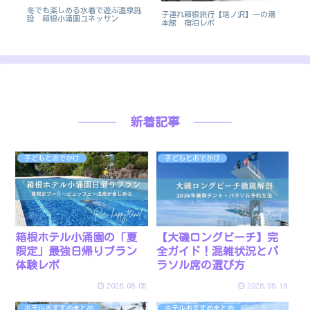
冬でも楽しめる水着で遊ぶ温泉施
nol
子連れ箱根旅行【塔ノ沢】一の湯
設 箱根小涌園ユネッサン
平
本館 宿泊レポ
事
ポ
新着記事
子どもとおでかけ
子どもとおでかけ
【大磯ロングビーチ】完
箱根ホテル小涌園の「夏
全ガイド！混雑状況とパ
限定」最強日帰りプラン
ラソル席の選び方
体験レポ
2026.08.05
2026.06.18
ホテルおすすめまとめ
ホテルおすすめまとめ