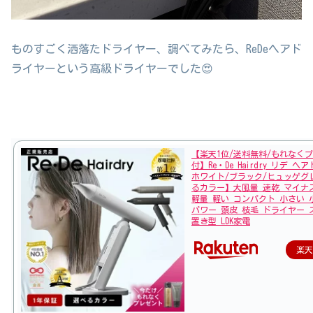
ものすごく洒落たドライヤー、調べてみたら、ReDeヘアド
ライヤーという高級ドライヤーでした😍
【楽天1位/送料無料/もれなく
付】Re・De Hairdry リデ 
ホワイト/ブラック/ヒュッゲグ
るカラー】大風量 速乾 マイナ
軽量 軽い コンパクト 小さい 
パワー 頭皮 枝毛 ドライヤー 
置き型 LDK家電
楽