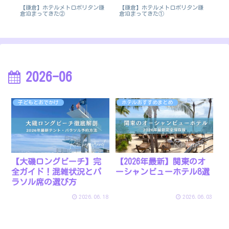
す
【鎌倉】ホテルメトロポリタン鎌
【鎌倉】ホテルメトロポリタン鎌
【
倉泊まってきた②
倉泊まってきた①
ア
2026-06
子どもとおでかけ
ホテルおすすめまとめ
【大磯ロングビーチ】完
【2026年最新】関東のオ
全ガイド！混雑状況とパ
ーシャンビューホテル8選
ラソル席の選び方
2026.06.18
2026.06.03