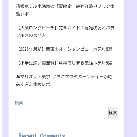
箱根ホテル小涌園の「夏限定」最強日帰りプラン体
験レポ
【大磯ロングビーチ】完全ガイド！混雑状況とパラ
ソル席の選び方
【2026年最新】関東のオーシャンビューホテル8選
【小学生添い寝無料】沖縄で泊まる最強ホテル5選
JWマリオット東京 いちごアフタヌーンティーが絶
品すぎた体験レポ
検索
検索
Recent Comments