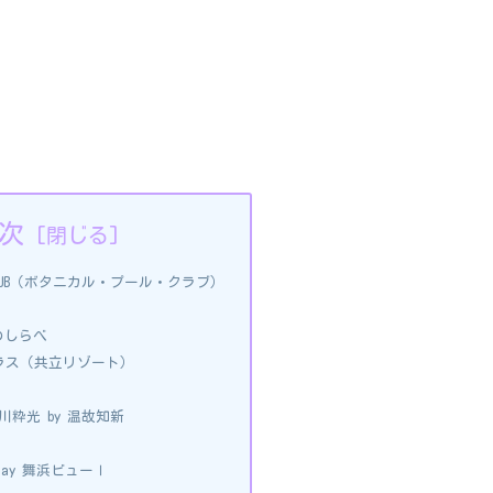
次
OL CLUB（ボタニカル・プール・クラブ）
のしらべ
ラス（共立リゾート）
川粋光 by 温故知新
mONday 舞浜ビューⅠ