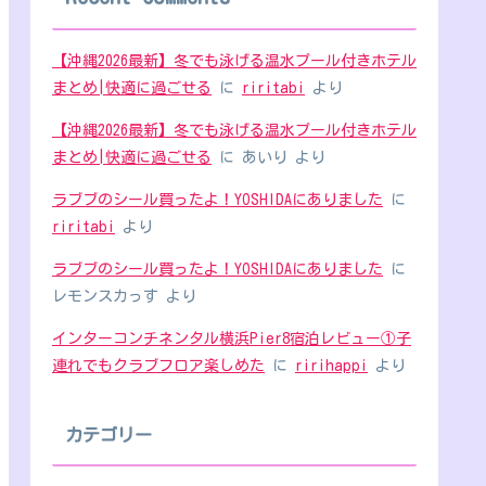
【沖縄2026最新】冬でも泳げる温水プール付きホテル
まとめ|快適に過ごせる
に
riritabi
より
【沖縄2026最新】冬でも泳げる温水プール付きホテル
まとめ|快適に過ごせる
に
あいり
より
ラブブのシール買ったよ！YOSHIDAにありました
に
riritabi
より
ラブブのシール買ったよ！YOSHIDAにありました
に
レモンスカっす
より
インターコンチネンタル横浜Pier8宿泊レビュー①子
連れでもクラブフロア楽しめた
に
ririhappi
より
カテゴリー