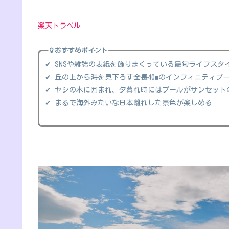
楽天トラベル
おすすめポイント
✔ SNSや雑誌の表紙を飾りまくっている最旬ライフスタ
✔ 丘の上から海を見下ろす全長40mのインフィニティプール
✔ ヤシの木に囲まれ、夕暮れ時にはプールがサンセット
✔ まるで海外みたいな日本離れした景色が楽しめる