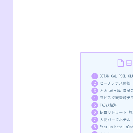
目
BOTANICAL PO
ビーチテラス房総
ふふ 城ヶ島 海風
ラビスタ観音崎テ
TAOYA熱海
伊豆リトリート 熱
大洗パークホテル
Premium hotel 