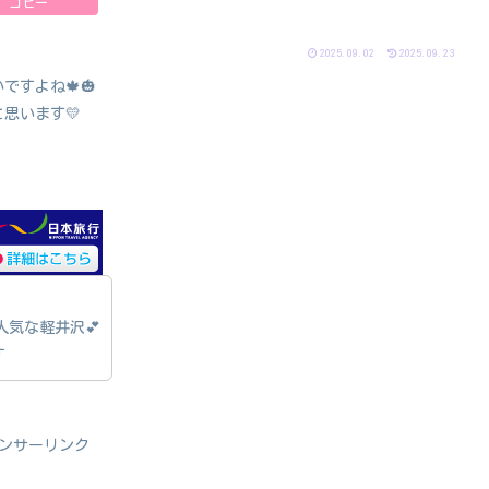
コピー
2025.09.02
2025.09.23
すよね🍁🎃
思います💛
気な軽井沢💕
す
ンサーリンク