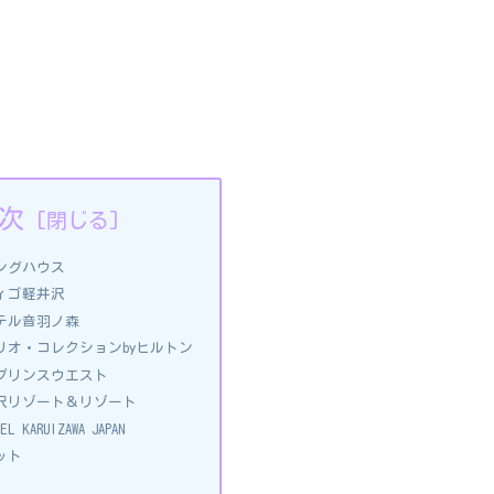
次
ングハウス
ィゴ軽井沢
テル音羽ノ森
リオ・コレクションbyヒルトン
プリンスウエスト
沢リゾート＆リゾート
EL KARUIZAWA JAPAN
ット