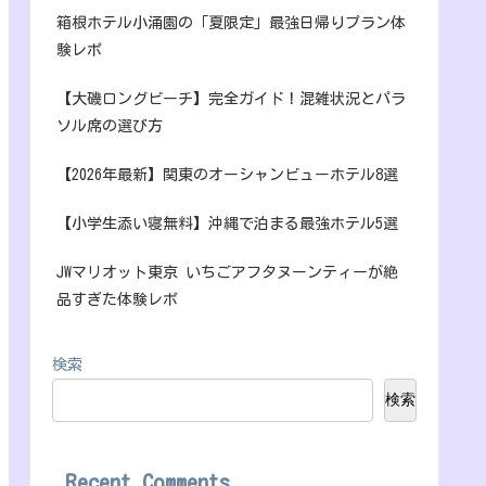
箱根ホテル小涌園の「夏限定」最強日帰りプラン体
験レポ
【大磯ロングビーチ】完全ガイド！混雑状況とパラ
ソル席の選び方
【2026年最新】関東のオーシャンビューホテル8選
【小学生添い寝無料】沖縄で泊まる最強ホテル5選
JWマリオット東京 いちごアフタヌーンティーが絶
品すぎた体験レポ
検索
検索
Recent Comments