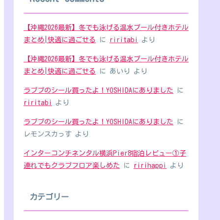
【沖縄2026最新】冬でも泳げる温水プール付きホテル
まとめ|快適に過ごせる
に
riritabi
より
【沖縄2026最新】冬でも泳げる温水プール付きホテル
まとめ|快適に過ごせる
に
あいり
より
ラブブのシール買ったよ！YOSHIDAにありました
に
riritabi
より
ラブブのシール買ったよ！YOSHIDAにありました
に
レモンスカっす
より
インターコンチネンタル横浜Pier8宿泊レビュー①子
連れでもクラブフロア楽しめた
に
ririhappi
より
カテゴリー