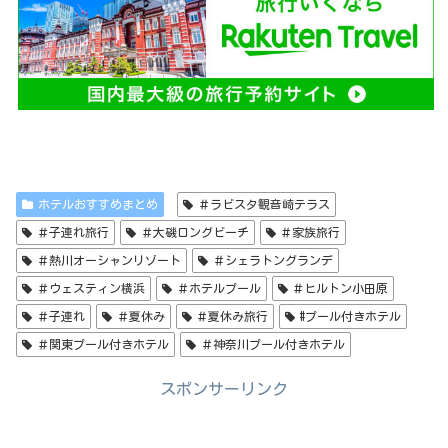
ホテルおすすめまとめ
＃ラビスタ観音崎テラス
＃子連れ旅行
＃大磯ロングビーチ
＃家族旅行
＃熱川オーシャンリゾート
＃シェラトングランデ
＃ウェスティン横浜
＃ホテルプール
＃ヒルトン小田原
＃子連れ
＃夏休み
＃夏休み旅行
#プール付きホテル
＃関東プール付きホテル
＃神奈川プール付きホテル
スポンサーリンク