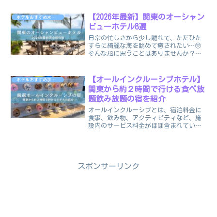
な？」そんな風に悩んでいませんか？実
は沖縄には、小学生になっても「添い寝
【2026年最新】関東のオーシャン
ホテルおすすめまとめ
無料」で泊まれる神コスパな...
ビューホテル8選
日常の忙しさから少し離れて、ただひた
すらに綺麗な海を眺めて癒されたい…🥺
そんな風に思うことはありませんか？せ
っかく海を見に行くなら、新しくてキレ
イなホテルで、トレンドの非日常感を味
わいたいですよね🌴そこで今回は、2023
【オールインクルーシブホテル】
ホテルおすすめまとめ
年〜2026年にオー...
関東から約２時間で行ける食べ放
題飲み放題の宿を紹介
オールインクルーシブとは、宿泊料金に
食事、飲み物、アクティビティなど、施
設内のサービス料金がほぼ含まれている
宿泊プランのことです。追加料金を気に
せず、滞在を楽しめるのが魅力です💛リ
リこんにちは@riri_tabi15です今回は私
が大好きなオ...
スポンサーリンク