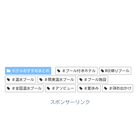
ホテルおすすめまとめ
＃プール付きホテル
#日帰りプール
＃温水プール
＃関東温水プール
＃プール施設
＃全国温水プール
＃アソビュー
＃夏休み
＃GWお出かけ
スポンサーリンク