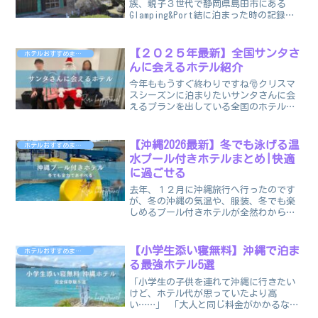
族、親子３世代で静岡県島田市にある
Glamping&Port結に泊まった時の記録の
続きです。今回は、夕食、朝食、お風呂
の紹介と、子供がもうすぐ誕生日だった
ので、誕生日や記念日のサービスを紹介
【２０２５年最新】全国サンタさ
ホテルおすすめまとめ
した...
んに会えるホテル紹介
今年ももうすぐ終わりですね🎅クリスマ
スシーズンに泊まりたいサンタさんに会
えるプランを出している全国のホテルを
紹介します💛あてま高原リゾートベルナ
ティオ【新潟】■開催期間2025年12月19
日（金）～12月25日（木） 7日間■ご予
【沖縄2026最新】冬でも泳げる温
ホテルおすすめまとめ
約について...
水プール付きホテルまとめ|快適
に過ごせる
去年、１２月に沖縄旅行へ行ったのです
が、冬の沖縄の気温や、服装、冬でも楽
しめるプール付きホテルが全然わからず
困ったので、同じようにこれから行かれ
る人のために紹介していきたいと思いま
す🌴💛リリこんにちは💕@riri_tabi15で
【小学生添い寝無料】沖縄で泊ま
ホテルおすすめまとめ
す！冬でもプ...
る最強ホテル5選
「小学生の子供を連れて沖縄に行きたい
けど、ホテル代が思っていたより高
い……」 「大人と同じ料金がかかるな
ら、もう1ランク下の宿にするしかないか