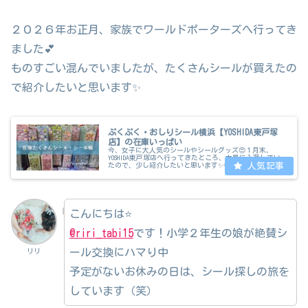
２０２６年お正月、家族でワールドポーターズへ行ってき
ました💕
ものすごい混んでいましたが、たくさんシールが買えたの
で紹介したいと思います✨
ぷくぷく・おしりシール横浜【YOSHIDA東戸塚
店】の在庫いっぱい
今、女子に大人気のシールやシールグッズ😍１月末、
YOSHIDA東戸塚店へ行ってきたところ、大量に入荷してい
たので、少し紹介したいと思います✨今回行ったのは、
YOSHIDA東戸塚店📍横浜市戸塚区品濃町５３５－１イオン
スタイル東戸塚４階営業時間...
こんにちは⭐
@riri_tabi15
です！小学２年生の娘が絶賛シ
ール交換にハマり中
リリ
予定がないお休みの日は、シール探しの旅を
しています（笑）