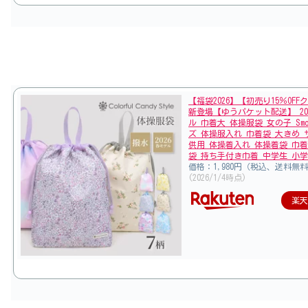
【福袋2026】【初売り15％OFF
新登場【ゆうパケット配送】 20
ル 巾着大 体操服袋 女の子 Smo
ズ 体操服入れ 巾着袋 大きめ 
供用 体操着入れ 体操着袋 巾着
袋 持ち手付き巾着 中学生 小学
価格：1,980円（税込、送料無料
(2026/1/4時点)
楽