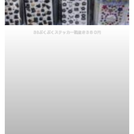
３Dぷくぷくステッカー税抜き３８０円