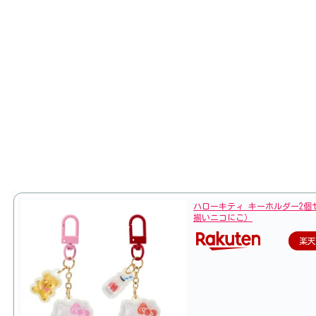
ハローキティ キーホルダー2個
揃いニコにこ）
楽