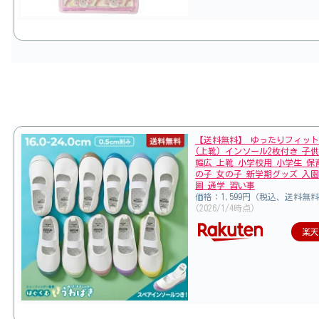
【送料無料】 ゆったりフィット
(上靴) インソール2枚付き 子
幅広 上靴 小学校用 小学生 保
の子 女の子 新学期グッズ 入園
園 通学 習い事
価格：1,599円（税込、送料無料
(2026/1/4時点)
楽