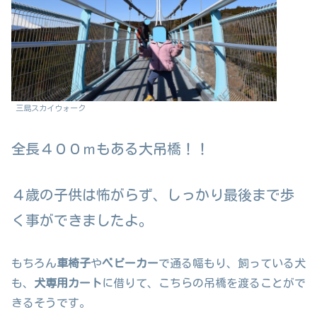
三島スカイウォーク
全長４００ｍもある大吊橋！！
４歳の子供
は怖がらず、しっかり最後まで歩
く事ができましたよ。
もちろん
車椅子
や
ベビーカー
で通る幅もり、飼っている犬
も、
犬専用カート
に借りて、こちらの吊橋を渡ることがで
きるそうです。