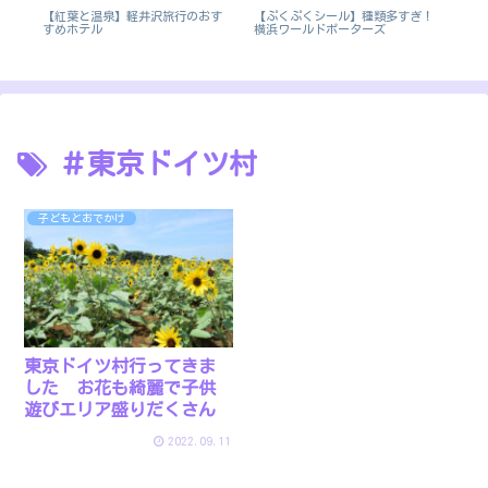
鎌
【紅葉と温泉】軽井沢旅行のおす
【ぷくぷくシール】種類多すぎ！
20
すめホテル
横浜ワールドポーターズ
を
＃東京ドイツ村
子どもとおでかけ
東京ドイツ村行ってきま
した お花も綺麗で子供
遊びエリア盛りだくさん
2022.09.11