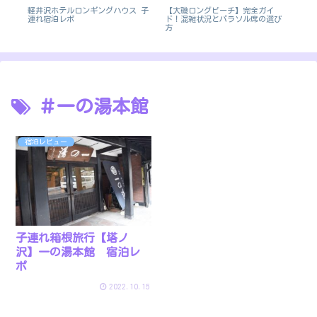
【大磯ロングビーチ】完全ガイ
き
軽井沢ホテルロンギングハウス 子
杉乃
ド！混雑状況とパラソル席の選び
連れ宿泊レポ
ア
方
＃一の湯本館
宿泊レビュー
子連れ箱根旅行【塔ノ
沢】一の湯本館 宿泊レ
ポ
2022.10.15