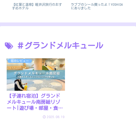
【
付
【紅葉と温泉】軽井沢旅行のおす
ラブブのシール買ったよ！YOSHIDA
ド
べる
すめホテル
にありました
方
＃グランドメルキュール
宿泊レビュー
【子連れ宿泊】グランド
メルキュール南房総リゾ
ート|遊び場・部屋・食事
を正直レビュー
2025.08.19