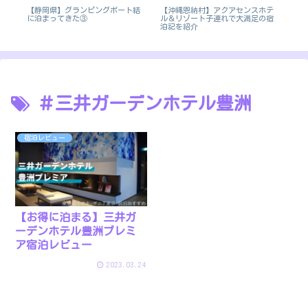
テ
【静岡県】グランピングポート結
【沖縄恩納村】アクアセンスホテ
シ
ウ
に泊まってきた③
ル＆リゾート子連れで大満足の宿
浜
泊記を紹介
＃三井ガーデンホテル豊洲
宿泊レビュー
【お得に泊まる】三井ガ
ーデンホテル豊洲プレミ
ア宿泊レビュー
2023.03.24