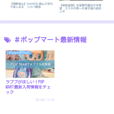
浜
【飛騨高山】FAVHOTEL高山３世代
【
【箱根温泉】全室露天風呂付き客
で楽しめる コスパ最強
ール
室 ススキの原一の湯子連れ宿泊
屋
レポ
＃ポップマート最新情報
子どもとおでかけ
ラブブがほしい！POP
MART最新入荷情報をチェ
ック
2025.10.30