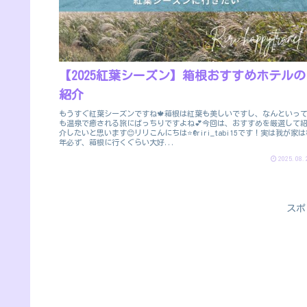
【2025紅葉シーズン】箱根おすすめホテルの
紹介
もうすぐ紅葉シーズンですね🍁箱根は紅葉も美しいですし、なんといっ
も温泉で癒される旅にばっちりですよね💕今回は、おすすめを厳選して
介したいと思います😊リリこんにちは⭐@riri_tabi15です！実は我が家は
年必ず、箱根に行くぐらい大好...
2025.08.
スポ