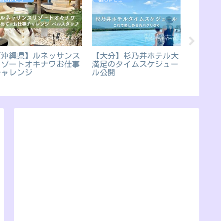
【沖縄県】ルネッサンス
【大分】杉乃井ホテル大
【大磯
リゾートオキナワお仕事
満足のタイムスケジュー
全ガイ
チャレンジ
ル公開
ラソル