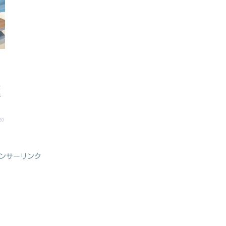
な
追
20
ンサーリンク