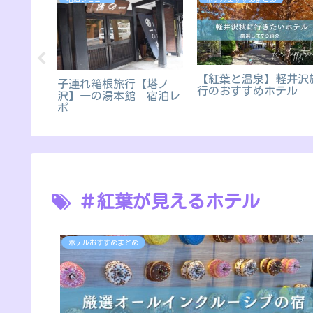
【紅葉と温泉】軽井沢
子連れ箱根旅行【塔ノ
箱根明神
行のおすすめホテル
沢】一の湯本館 宿泊レ
記｜プー
ポ
ニティを
！
＃紅葉が見えるホテル
ホテルおすすめまとめ