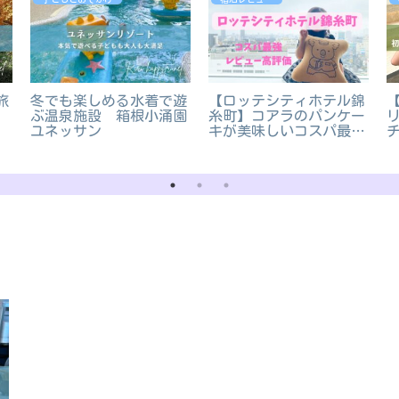
旅
冬でも楽しめる水着で遊
【ロッテシティホテル錦
ぶ温泉施設 箱根小涌園
糸町】コアラのパンケー
ユネッサン
キが美味しいコスパ最強
ホテル