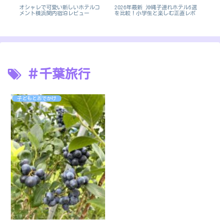
ト
オシャレで可愛い新しいホテルコ
2026年最新 沖縄子連れホテル5選
【2
楽
メント横浜関内宿泊レビュー
を比較！小学生と楽しむ正直レポ
ビュ
＃千葉旅行
子どもとおでかけ