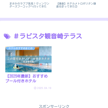
ま
まさかのラブブ発見！ヴィンワン
【鎌倉】ホテルメトロポリタン鎌
【
ダーズフーコックへ行ってきた
倉泊まってきた②
ア
＃ラビスタ観音崎テラス
ホテルおすすめまとめ
【2025年最新】おすすめ
プール付きホテル
2025.04.19
スポンサーリンク