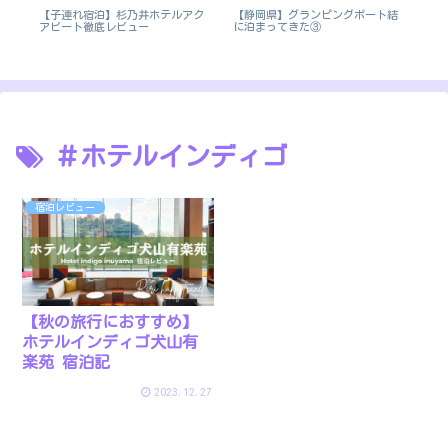
テ
【子連れ宿泊】杉乃井ホテルアク
【静岡県】グランピングポート結
箱
ウ
アビート徹底レビュー
に泊まってきた③
強
＃ホテルインディゴ
宿泊レビュー
【秋の旅行におすすめ】
ホテルインディゴ犬山有
楽苑 宿泊記
2023.12.27