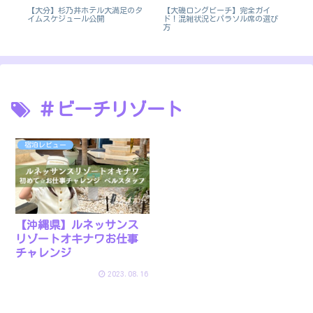
【大磯ロングビーチ】完全ガイ
最
【大分】杉乃井ホテル大満足のタ
【
ド！混雑状況とパラソル席の選び
イムスケジュール公開
室
方
レ
＃ビーチリゾート
宿泊レビュー
【沖縄県】ルネッサンス
リゾートオキナワお仕事
チャレンジ
2023.08.16