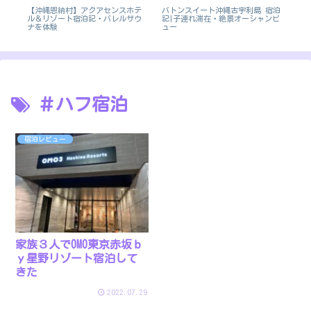
ズン
【沖縄恩納村】アクアセンスホテ
バトンスイート沖縄古宇利島 宿泊
ラブ
ル＆リゾート宿泊記・バレルサウ
記|子連れ滞在・絶景オーシャンビ
MA
ナを体験
ュー
＃ハフ宿泊
宿泊レビュー
家族３人でOMO東京赤坂ｂ
ｙ星野リゾート宿泊して
きた
2022.07.29