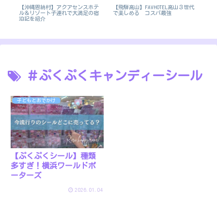
【沖縄恩納村】アクアセンスホテ
【飛騨高山】FAVHOTEL高山３世代
【
客
ル＆リゾート子連れで大満足の宿
で楽しめる コスパ最強
に
泊
泊記を紹介
＃ぷくぷくキャンディーシール
子どもとおでかけ
【ぷくぷくシール】種類
多すぎ！横浜ワールドポ
ーターズ
2026.01.04