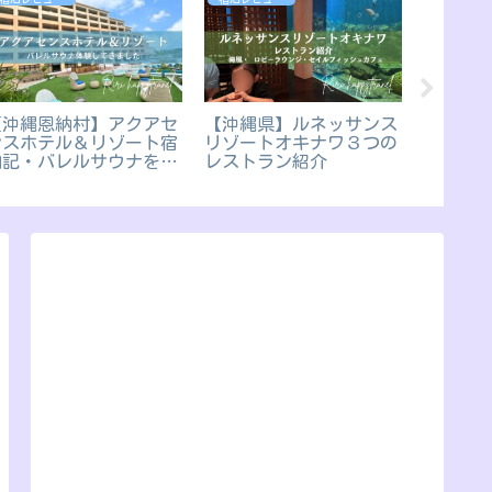
【沖縄恩納村】アクアセ
【沖縄県】ルネッサンス
インタ
ンスホテル＆リゾート宿
リゾートオキナワ３つの
横浜Pi
泊記・バレルサウナを体
レストラン紹介
①子連
験
ア楽し