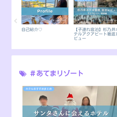
ながらグ
自己紹介♡
【子連れ宿泊】杉乃井
テルアクアビート徹底
A 前編
ビュー
＃あてまリゾート
ホテルおすすめまとめ