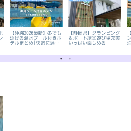
ホ
【沖縄2026最新】冬でも
【静岡県】グランピング
レ
泳げる温水プール付きホ
＆ポート結②遊び場充実
テルまとめ|快適に過ご
いっぱい楽しめる
せる