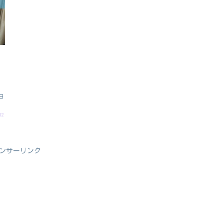
さ
リ
日
02
ンサーリンク