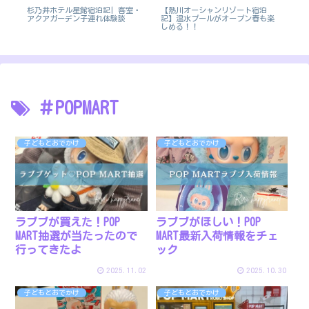
ク
杉乃井ホテル星館宿泊記| 客室・
【熱川オーシャンリゾート宿泊
【
アクアガーデン子連れ体験談
記】温水プールがオープン春も楽
わ
しめる！！
テ
＃POPMART
子どもとおでかけ
子どもとおでかけ
ラブブがほしい！POP
ラブブが買えた！POP
MART最新入荷情報をチェ
MART抽選が当たったので
ック
行ってきたよ
2025.11.02
2025.10.30
子どもとおでかけ
子どもとおでかけ