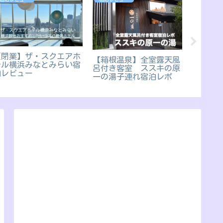
【閉業】ザ・スクエアホ
ラブブ
【箱根温泉】全室露天風
テル横浜みなとみらい宿
行って
呂付き客室 ススキの原
泊レビュー
一の湯子連れ宿泊レポ