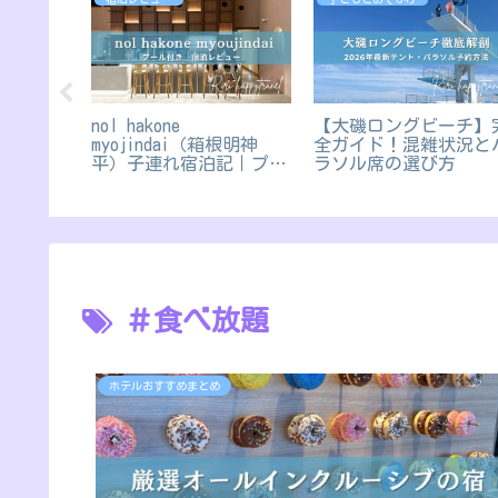
アクアセ
nol hakone
【大磯ロングビーチ】
ゾート子
myojindai（箱根明神
全ガイド！混雑状況と
宿泊記を
平）子連れ宿泊記｜プー
ラソル席の選び方
ルや食事、アメニティを
徹底ブログレポ！
＃食べ放題
ホテルおすすめまとめ