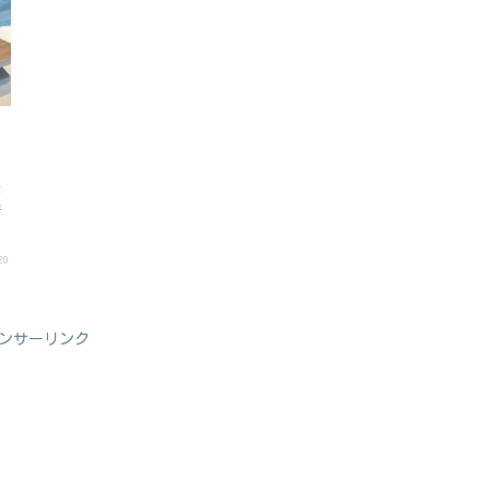
な
追
20
ンサーリンク