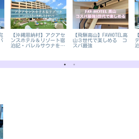
完
【沖縄恩納村】アクアセ
【飛騨高山】FAVHOTEL高
パ
ンスホテル＆リゾート宿
山３世代で楽しめる コ
泊記・バレルサウナを体
スパ最強
験