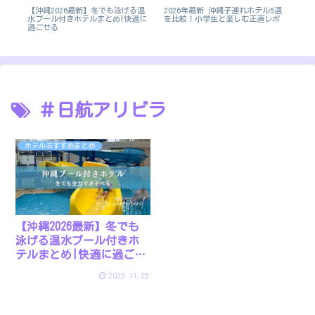
【沖縄2026最新】冬でも泳げる温
2026年最新 沖縄子連れホテル5選
【
水プール付きホテルまとめ|快適に
び
を比較！小学生と楽しむ正直レポ
ア
過ごせる
＃日航アリビラ
ホテルおすすめまとめ
【沖縄2026最新】冬でも
泳げる温水プール付きホ
テルまとめ|快適に過ごせ
る
2025.11.25