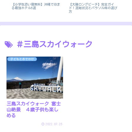
【大磯ロングビーチ】完全ガイ
ン
【小学生添い寝無料】沖縄で泊ま
オ
ド！混雑状況とパラソル席の選び
る最強ホテル5選
メ
方
＃三島スカイウォーク
子どもとおでかけ
三島スカイウォーク 富士
山絶景 ４歳子供も楽し
める
2022.07.25