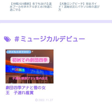
【大磯ロングビーチ】完全ガイ
施
【沖縄2026最新】冬でも泳げる温
【
ド！混雑状況とパラソル席の選び
水プール付きホテルまとめ|快適に
イ
方
過ごせる
＃ミュージカルデビュー
子どもとおでかけ
劇団四季アナと雪の女
王 子連れ鑑賞
2022.11.27