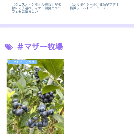
【
最
【ウェスティンホテル横浜】喫水
【ぷくぷくシール】種類多すぎ！
ド
線にて子連れディナー朝食ビュッ
横浜ワールドポーターズ
方
フェも素晴らしい
＃マザー牧場
子どもとおでかけ