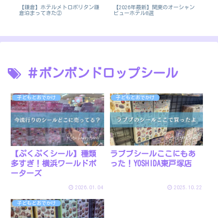
【鎌倉】ホテルメトロポリタン鎌
【2026年最新】関東のオーシャン
【
っぱ
倉泊まってきた②
ビューホテル8選
ア
＃ボンボンドロップシール
子どもとおでかけ
子どもとおでかけ
ラブブシールここにもあ
【ぷくぷくシール】種類
った！YOSHIDA東戸塚店
多すぎ！横浜ワールドポ
ーターズ
2026.01.04
2025.10.22
子どもとおでかけ