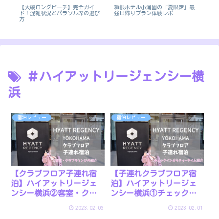
【大磯ロングビーチ】完全ガイ
箱根ホテル小涌園の「夏限定」最
【
客
ド！混雑状況とパラソル席の選び
強日帰りプラン体験レポ
ル
泊
方
泊
＃ハイアットリージェンシー横
浜
宿泊レビュー
宿泊レビュー
【クラブフロア子連れ宿
【子連れクラブフロア宿
泊】ハイアットリージェ
泊】ハイアットリージェ
ンシー横浜②客室・クラ
ンシー横浜①チェックイ
ブラウンジの様子など
ンからティータイムの紹
2023.02.03
2023.02.01
介