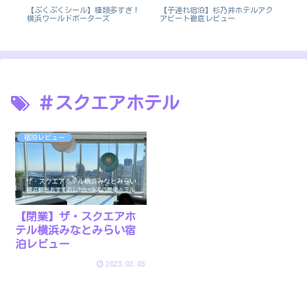
お
【ぷくぷくシール】種類多すぎ！
【子連れ宿泊】杉乃井ホテルアク
バ
だ
横浜ワールドポーターズ
アビート徹底レビュー
記
紹
＃スクエアホテル
宿泊レビュー
【閉業】ザ・スクエアホ
テル横浜みなとみらい宿
泊レビュー
2023.03.03