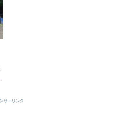
、
い
滝
17
ンサーリンク