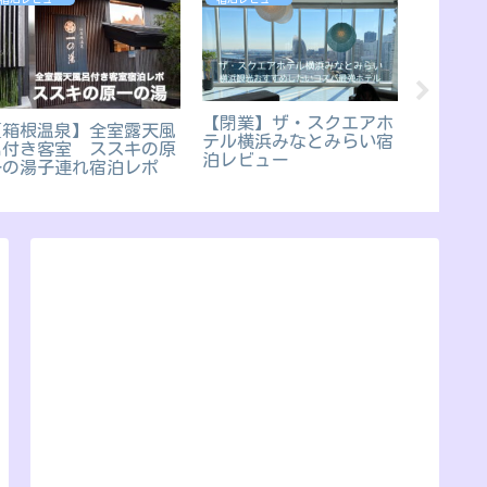
【閉業】ザ・スクエアホ
シタデ
【箱根温泉】全室露天風
テル横浜みなとみらい宿
ロント
呂付き客室 ススキの原
泊レビュー
ってみ
一の湯子連れ宿泊レポ