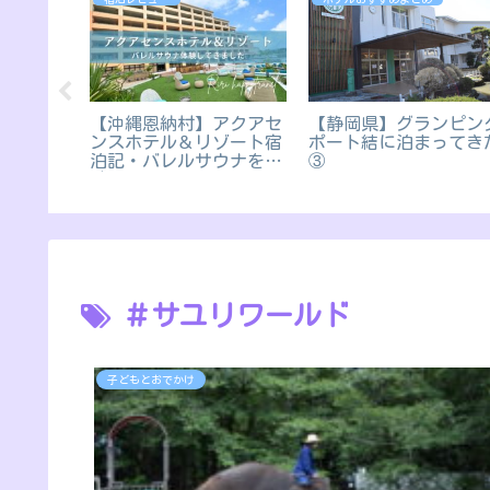
アクアセ
【沖縄恩納村】アクアセ
【静岡県】グランピン
ゾート子
ンスホテル＆リゾート宿
ポート結に泊まってき
宿泊記を
泊記・バレルサウナを体
③
験
＃サユリワールド
子どもとおでかけ