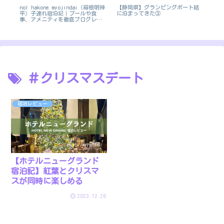
ュ
nol hakone myojindai（箱根明神
【静岡県】グランピングポート結
ラ
部
平）子連れ宿泊記｜プールや食
に泊まってきた③
ま
事、アメニティを徹底ブログレ
ポ！
＃クリスマスデート
宿泊レビュー
【ホテルニューグランド
宿泊記】紅葉とクリスマ
スが同時に楽しめる
2023.12.26