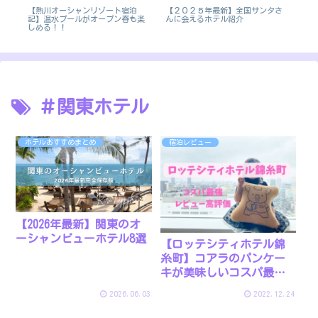
テ
【熱川オーシャンリゾート宿泊
【２０２５年最新】全国サンタさ
【
宿
記】温水プールがオープン春も楽
んに会えるホテル紹介
わ
しめる！！
テ
＃関東ホテル
ホテルおすすめまとめ
宿泊レビュー
【2026年最新】関東のオ
ーシャンビューホテル8選
【ロッテシティホテル錦
糸町】コアラのパンケー
キが美味しいコスパ最強
ホテル
2026.06.03
2022.12.24