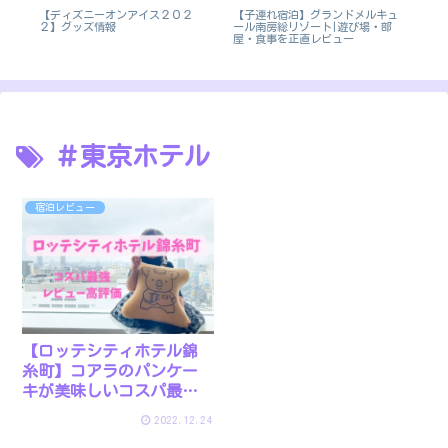
宿泊
【ディズニーオンアイス２０２
【子連れ宿泊】グランドメルキュ
【
ンビ
２】グッズ情報
ール南房総リゾート|遊び場・部
わ
屋・食事を正直レビュー
テ
＃東京ホテル
宿泊レビュー
【ロッテシティホテル錦
糸町】コアラのパンケー
キが美味しいコスパ最強
ホテル
2022.12.24