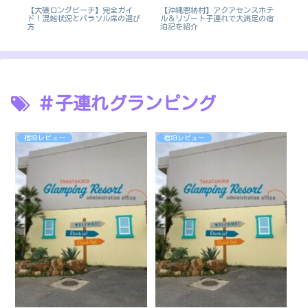
【大磯ロングビーチ】完全ガイ
結
【沖縄恩納村】アクアセンスホテ
【
ド！混雑状況とパラソル席の選び
ル＆リゾート子連れで大満足の宿
ル
方
泊記を紹介
ナ
＃子連れグランピング
宿泊レビュー
宿泊レビュー