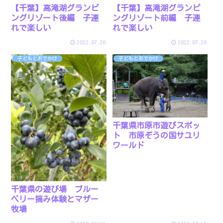
【千葉】高滝湖グランピ
【千葉】高滝湖グランピ
ングリゾート後編 子連
ングリゾート前編 子連
れで楽しい
れで楽しい
2022.07.26
2022.07.26
子どもとおでかけ
子どもとおでかけ
千葉県市原市遊びスポッ
ト 市原ぞうの国サユリ
ワールド
千葉県の遊び場 ブルー
ベリー摘み体験とマザー
牧場