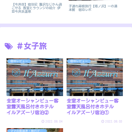
ャン
【今井荘】宿泊記 贅沢なじかん過
【沖
子連れ箱根旅行【塔ノ沢】一の湯
ごせる 客室とラウンジの紹介 伊
水
本館 宿泊レポ
豆今井浜温泉
過
＃女子旅
宿泊レビュー
宿泊レビュー
全室オーシャンビュー客
全室オーシャンビュー客
室露天風呂付きホテル
室露天風呂付きホテル
イルアズーリ宿泊②
イルアズーリ宿泊①
2022.08.04
2022.08.03
ママの息抜き・旅行グッズ