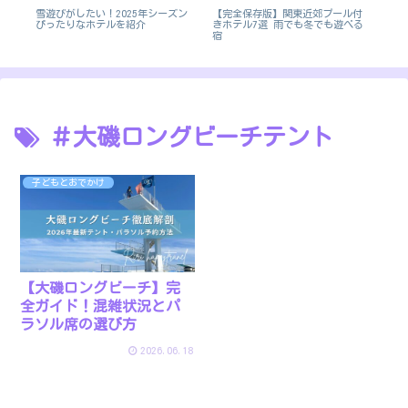
お
雪遊びがしたい！2025年シーズン
【完全保存版】関東近郊プール付
【
だ
ぴったりなホテルを紹介
きホテル7選 雨でも冬でも遊べる
ア
宿
＃大磯ロングビーチテント
子どもとおでかけ
【大磯ロングビーチ】完
全ガイド！混雑状況とパ
ラソル席の選び方
2026.06.18