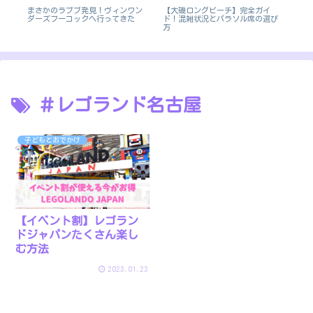
【大磯ロングビーチ】完全ガイ
宿泊
まさかのラブブ発見！ヴィンワン
20
ド！混雑状況とパラソル席の選び
徹底
ダーズフーコックへ行ってきた
を
方
＃レゴランド名古屋
子どもとおでかけ
【イベント割】レゴラン
ドジャパンたくさん楽し
む方法
2023.01.23