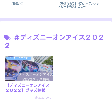
自己紹介♡
【子連れ宿泊】杉乃井ホテルアク
イン
び
アビート徹底レビュー
宿
フ
＃ディズニーオンアイス２０２
２
子どもとおでかけ
【ディズニーオンアイス
２０２２】グッズ情報
2022.09.07