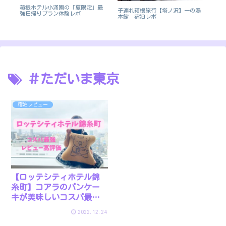
ャン
箱根ホテル小涌園の「夏限定」最
【
子連れ箱根旅行【塔ノ沢】一の湯
強日帰りプラン体験レポ
わ
本館 宿泊レポ
テ
＃ただいま東京
宿泊レビュー
【ロッテシティホテル錦
糸町】コアラのパンケー
キが美味しいコスパ最強
ホテル
2022.12.24