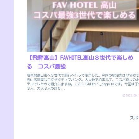
【飛騨高山】FAVHOTEL高山３世代で楽しめ
る コスパ最強
岐阜県高山市へ３世代で旅行へ行ってきました。今回の宿泊先はFAVHOTE
高山お部屋はエグゼクティブバンク。大人数で泊まれて、コスパ良しの
テルでしたので紹介しますね。こんにちは@riri_happi15です。今回は子
３人、大人３人の計６...
2022.09.
スポ