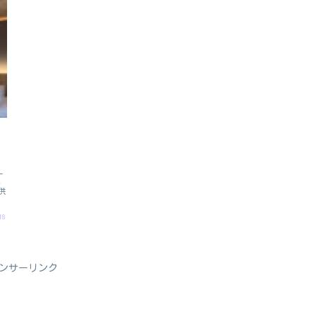
L
ホ
供
18
ンサーリンク