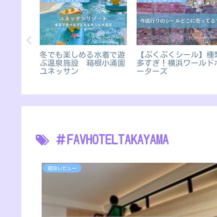
ーチ】完
冬でも楽しめる水着で遊
【ぷくぷくシール】種
状況とパ
ぶ温泉施設 箱根小涌園
多すぎ！横浜ワールド
方
ユネッサン
ーターズ
＃FAVHOTELTAKAYAMA
宿泊レビュー