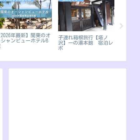
2026年最新】関東のオ
【伊豆
子連れ箱根旅行【塔ノ
ーシャンビューホテル8
泊記 
沢】一の湯本館 宿泊レ
選
食べ放
ポ