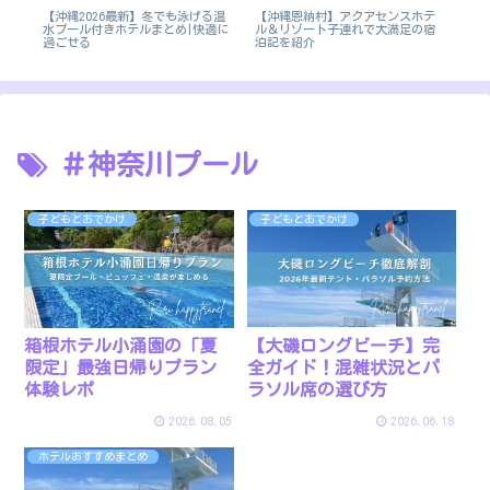
【沖縄2026最新】冬でも泳げる温
【沖縄恩納村】アクアセンスホテ
【
水プール付きホテルまとめ|快適に
ル＆リゾート子連れで大満足の宿
ル
過ごせる
泊記を紹介
ナ
＃神奈川プール
子どもとおでかけ
子どもとおでかけ
【大磯ロングビーチ】完
箱根ホテル小涌園の「夏
全ガイド！混雑状況とパ
限定」最強日帰りプラン
ラソル席の選び方
体験レポ
2026.08.05
2026.06.18
ホテルおすすめまとめ