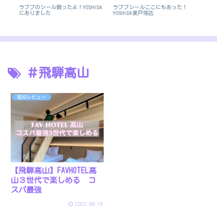
き
ラブブのシール買ったよ！YOSHIDA
ラブブシールここにもあった！
箱
にありました
YOSHIDA東戸塚店
強
＃飛騨高山
宿泊レビュー
【飛騨高山】FAVHOTEL高
山３世代で楽しめる コ
スパ最強
2022.09.18